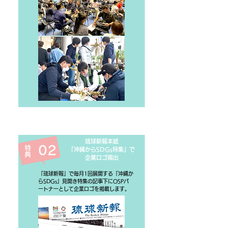
琉球新報本紙
02
特典
「沖縄からSDGs特集」で
​企業ロゴ掲出
「琉球新報」で毎月1回展開する「沖縄か
らSDGs」見開き特集の記事下にOSPパ
ートナーとして企業ロゴを掲載します。