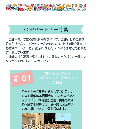
​OSPパートナー特典
OSP事務局である琉球新報社を通じて、OSPとしての取り
組みだけでなく、パートナーさまのSDGsにおける取り組みの
掲載やパートナーさま限定のプログラムへの参加などの特典も
ご用意しています。
​ 沖縄の社会課題の解決に向けて、組織の枠を超え、一緒にア
クションを起こしてみませんか？
​カンファレンス＆
01
特典
スピンオフプログラムへの
​ご招待
​パートナーさまを対象としてカンファレ
ンスを開催(年6回程度)。その他スピンオ
フプログラムや深堀り企画、実際の現場
で体験する場を設け、具体的な課題解決
の為、継続できる企画も行います。