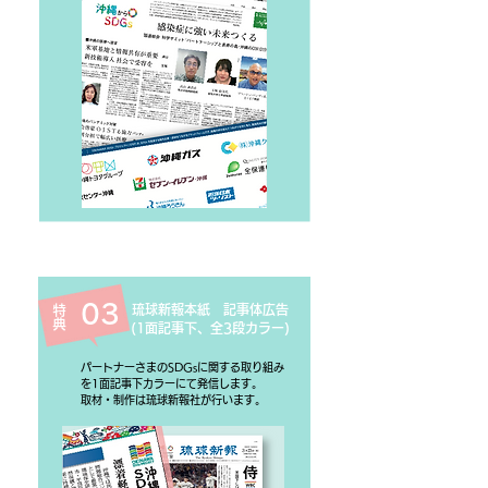
03
特典
​琉球新報本紙 記事体広告
(1面記事下、全3段カラー)
パートナーさまのSDGsに関する取り組み
を1面記事下カラーにて発信します。
取材・制作は琉球新報社が行います。