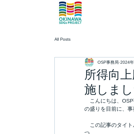
All Posts
OSP事務局
2024
所得向上
施しまし
こんにちは、OS
の盛りを目前に、事
　この記事のタイト
つ。