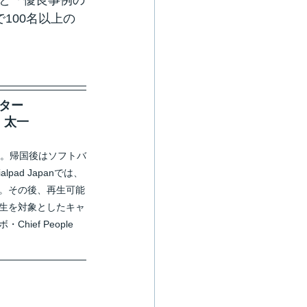
と「優良事例の
100名以上の
ーター
　太一
す。帰国後はソフトバ
ad Japanでは、
。その後、再生可能
生を対象としたキャ
ef People 