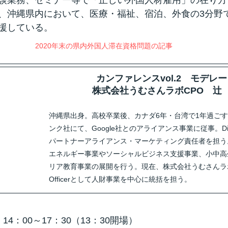
談業務、セミナー等で「正しい外国人材雇用」の在り方
、沖縄県内において、医療・福祉、宿泊、外食の3分野で
援している。
2020年末の県内外国人滞在資格問題の記事
カンファレンスvol.2　モデレ
株式会社うむさんラボCPO　辻
沖縄県出身。高校卒業後、カナダ6年・台湾で1年過ご
ンク社にて、Google社とのアライアンス事業に従事。Dialp
パートナーアライアンス・マーケティング責任者を担う
エネルギー事業やソーシャルビジネス支援事業、小中高
リア教育事業の展開を行う。現在、株式会社うむさんラボ・Chi
Officerとして人財事業を中心に統括を担う。
)　14：00～17：30（13：30開場）