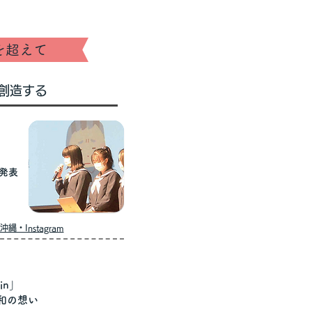
​3/23
を超えて
​（土）
創造する
発表
縄・Instagram
in」
和の想い