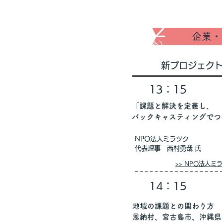
​3/22
企業・
​（金）
​（金）
​（金）
​新プロジェク
13：15
「課題と解決を定義し、
バックキャスティングでつ
NPO法人ミラツク
代表理事 西村勇哉 氏
>> NPO法人
14：15
地域の課題との関わり方
恩納村、宮古島市、沖縄県