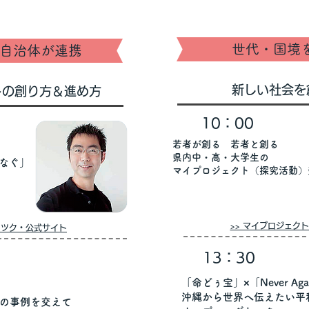
世代・国境
自治体が連携
新しい社会を
トの創り方＆進め方
10：00
若者が創る 若者と創る
県内中・高・大学生の
なぐ」
マイプロジェクト（探究活動）
>> マイプロジェクト沖
ミラツク・公式サイト
13：30
「命どぅ宝」×「Never Aga
沖縄から世界へ伝えたい平
の事例を交えて