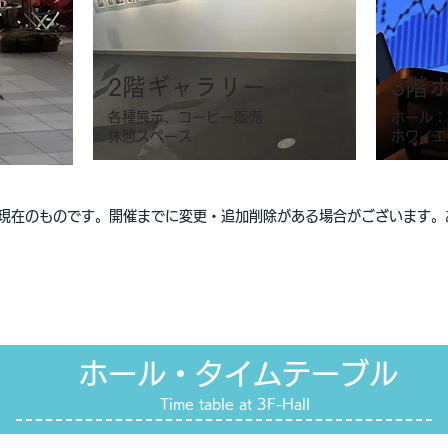
2階ギャラリー
​3
ス
各種展示、コーヒー販売
ホール：
休憩スペース
​ホワイ
現在のものです。開催までに変更・追加削除がある場合がございます。​
​ホール・タイムテーブル
Time table at 3F-Hall