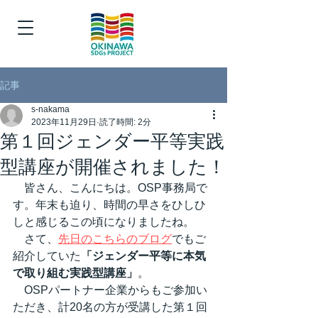
記事
s-nakama
2023年11月29日
読了時間: 2分
第１回ジェンダー平等実践
型講座が開催されました！
　皆さん、こんにちは。OSP事務局で
す。年末も迫り、時間の早さをひしひ
しと感じるこの頃になりましたね。
　さて、
先日のこちらのブログ
でも
ご
紹介していた
「ジェンダー平等に本気
で取り組む実践型講座」
。
　OSPパートナー企業からもご参加い
ただき、計20名の方が受講した第１回